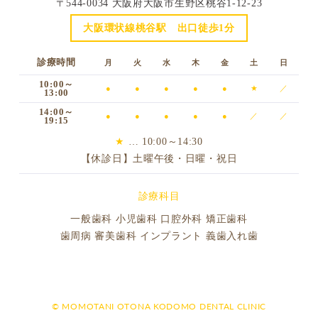
〒544-0034 大阪府大阪市生野区桃谷1-12-23
大阪環状線桃谷駅 出口徒歩1分
診療時間
月
火
水
木
金
土
日
10:00～
●
●
●
●
●
★
／
13:00
14:00～
●
●
●
●
●
／
／
19:15
★
… 10:00～14:30
【休診日】土曜午後・日曜・祝日
診療科目
一般歯科 小児歯科 口腔外科 矯正歯科
歯周病 審美歯科 インプラント 義歯入れ歯
© MOMOTANI OTONA KODOMO DENTAL CLINIC