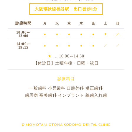
大阪環状線桃谷駅 出口徒歩1分
診療時間
月
火
水
木
金
土
日
10:00～
●
●
●
●
●
★
／
13:00
14:00～
●
●
●
●
●
／
／
19:15
★
… 10:00～14:30
【休診日】土曜午後・日曜・祝日
診療科目
一般歯科 小児歯科 口腔外科 矯正歯科
歯周病 審美歯科 インプラント 義歯入れ歯
© MOMOTANI OTONA KODOMO DENTAL CLINIC